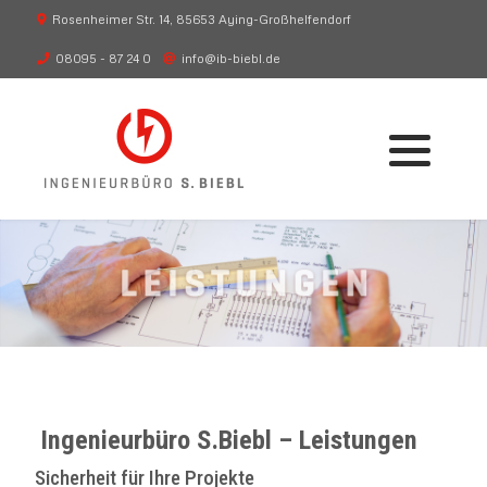
Rosenheimer Str. 14, 85653 Aying-Großhelfendorf
08095 - 87 24 0
info@ib-biebl.de
Beratung
Blitzschutz
Planung
Überspannungsschutz
Umsetzung
Arbeitsschutz
Schaltanlagen
Stationsgebäude
Transformatoren
Ingenieurbüro S.Biebl – Leistungen
Erdungstechnik
Sicherheit für Ihre Projekte